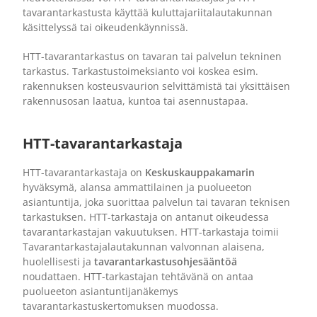
tavarantarkastusta käyttää kuluttajariitalautakunnan
käsittelyssä tai oikeudenkäynnissä.
HTT-tavarantarkastus on tavaran tai palvelun tekninen
tarkastus. Tarkastustoimeksianto voi koskea esim.
rakennuksen kosteusvaurion selvittämistä tai yksittäisen
rakennusosan laatua, kuntoa tai asennustapaa.
HTT-tavarantarkastaja
HTT-tavarantarkastaja on
Keskuskauppakamarin
hyväksymä, alansa ammattilainen ja puolueeton
asiantuntija, joka suorittaa palvelun tai tavaran teknisen
tarkastuksen. HTT-tarkastaja on antanut oikeudessa
tavarantarkastajan vakuutuksen. HTT-tarkastaja toimii
Tavarantarkastajalautakunnan valvonnan alaisena,
huolellisesti ja
tavarantarkastusohjesääntöä
noudattaen. HTT-tarkastajan tehtävänä on antaa
puolueeton asiantuntijanäkemys
tavarantarkastuskertomuksen muodossa.