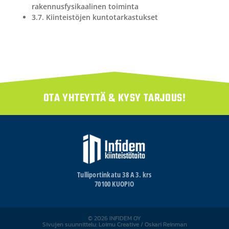
rakennusfysikaalinen toiminta
3.7. Kiinteistöjen kuntotarkastukset
OTA YHTEYTTÄ & KYSY TARJOUS!
Tulliportinkatu 38 A 3. krs
70100 KUOPIO
© 2026 INFIDEM OY
Sivujen suunnittelu: Loimu Creative / Oskari Reinman