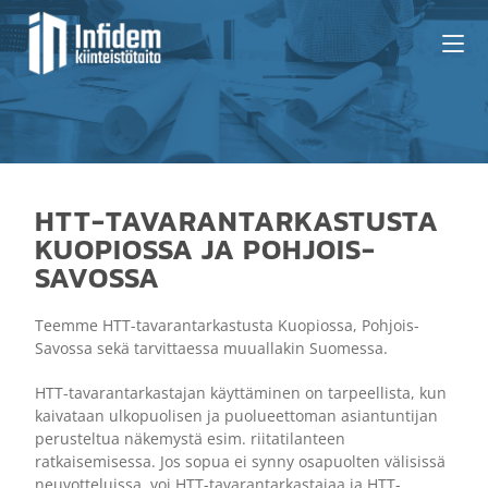
HTT-TAVARANTARKASTUSTA
KUOPIOSSA JA POHJOIS-
SAVOSSA
Teemme HTT-tavarantarkastusta Kuopiossa, Pohjois-
Savossa sekä tarvittaessa muuallakin Suomessa.
HTT-tavarantarkastajan käyttäminen on tarpeellista, kun
kaivataan ulkopuolisen ja puolueettoman asiantuntijan
perusteltua näkemystä esim. riitatilanteen
ratkaisemisessa. Jos sopua ei synny osapuolten välisissä
neuvotteluissa, voi HTT-tavarantarkastajaa ja HTT-