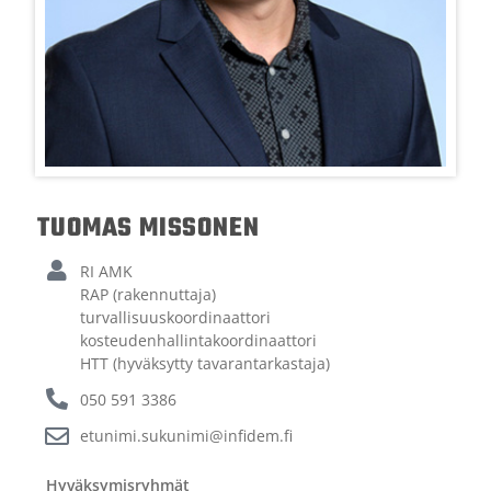
TUOMAS MISSONEN
RI AMK
RAP (rakennuttaja)
turvallisuuskoordinaattori
kosteudenhallintakoordinaattori
HTT (hyväksytty tavarantarkastaja)
050 591 3386
etunimi.sukunimi@infidem.fi
Hyväksymisryhmät