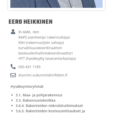
EERO HEIKKINEN
RI AMK, rkm
RAPS (vanhempi rakennuttaja)
RAV (rakennustyön valvoja)
turvallisuuskoordinaattori
kosteudenhallintakoordinaattori
HTT (hyväksytty tavarantarkastaja)
050 431 1185
etunimi.sukunimi@infidem.fi
Hyväksymisryhmät
3.1. Maa- ja pohjarakennus
3.3. Rakennustekniikka
3.6.4. Rakenteiden mikrobitutkimukset
3.6.5. Rakenteiden kosteusmittaukset ja